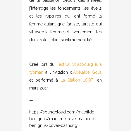
de la passation depuis des années,
j’interroge les fondements, les éveils
et les ruptures qui ont formé la
femme autant que l’artiste, l’artiste qui
vit avec la femme et inversement, les
deux rôles étant si intimement liés.
—
Créé lors du
Festival Strasbourg is a
woman
à l’invitation d‘
Adélaide Golis
et performé à
La Station LGBTI
en
mars 2014.
—
https://soundcloud.com/mathilde-
benignus/madame-reve-mathilde-
benignus-cover-bashung