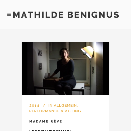
2014
IN
ALLGEMEIN
,
PERFORMANCE & ACTING
MADAME RÊVE