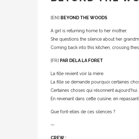
[EN]
BEYOND THE WOODS
A girl is returning home to her mother.
She questions the silence about her grandm
Coming back into this kitchen, crossing these 
[FR]
PAR DELA LA FORET
La fille revient voir la mère.
La fille se demande pourquoi certaines chos
Certaines choses qui résonnent aujourd’hui.
En revenant dans cette cuisine, en repassant p
Que font-elles de ces silences ?
—
CREW :